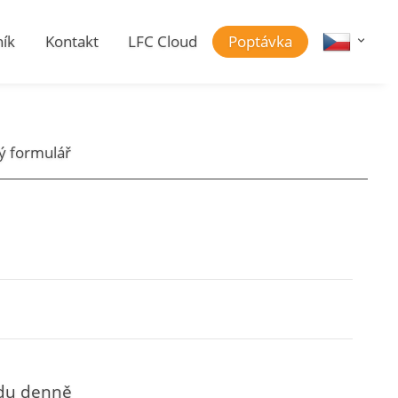
ík
Kontakt
LFC Cloud
Poptávka
ý formulář
adu denně