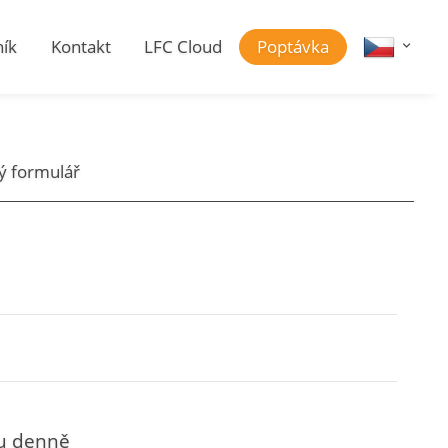
ík
Kontakt
LFC Cloud
Poptávka
ý formulář
du denně