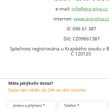
e-mail:
info@eco-elva.cz
internet:
www.eco-elva.c
Ič: 096 61 387
Dič: CZ09661387
Splečnost registrována u Krajského soudu v B
C 120125
Máte jakýkoliv dotaz?
Dejte nám vědět, do 24h se vám ozveme
Jméno a příjmení *
Telefon *