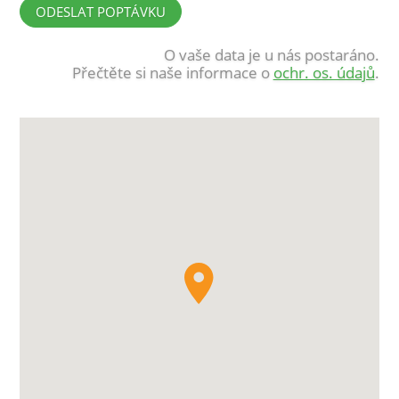
O vaše data je u nás postaráno.
Přečtěte si naše informace o
ochr. os. údajů
.